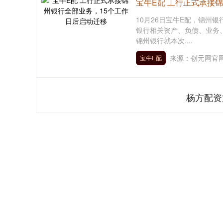
宝牛E配 工行正式承接
10月26日宝牛E配，锦州
银行相关资产、负债、业务
锦州银行就本次....
来源：创元网官
宝牛E配
杨方配资