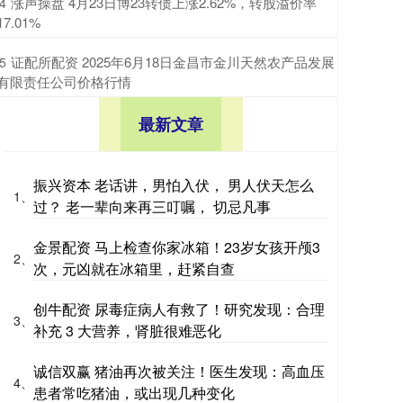
​涨声操盘 4月23日博23转债上涨2.62%，转股溢价率
4
17.01%
​证配所配资 2025年6月18日金昌市金川天然农产品发展
5
有限责任公司价格行情
最新文章
振兴资本 老话讲，男怕入伏， 男人伏天怎么
1、
过？ 老一辈向来再三叮嘱， 切忌凡事
金景配资 马上检查你家冰箱！23岁女孩开颅3
2、
次，元凶就在冰箱里，赶紧自查
创牛配资 尿毒症病人有救了！研究发现：合理
3、
补充 3 大营养，肾脏很难恶化
诚信双赢 猪油再次被关注！医生发现：高血压
4、
患者常吃猪油，或出现几种变化