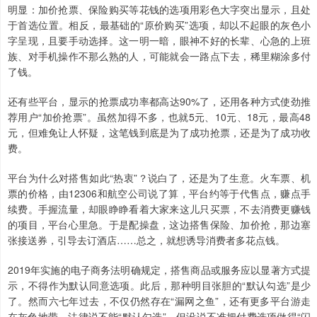
明显：加价抢票、保险购买等花钱的选项用彩色大字突出显示，且处
于首选位置。相反，最基础的“原价购买”选项，却以不起眼的灰色小
字呈现，且要手动选择。这一明一暗，眼神不好的长辈、心急的上班
族、对手机操作不那么熟的人，可能就会一路点下去，稀里糊涂多付
了钱。
还有些平台，显示的抢票成功率都高达90%了，还用各种方式使劲推
荐用户“加价抢票”。虽然加得不多，也就5元、10元、18元，最高48
元，但难免让人怀疑，这笔钱到底是为了成功抢票，还是为了成功收
费。
平台为什么对搭售如此“热衷”？说白了，还是为了生意。火车票、机
票的价格，由12306和航空公司说了算，平台约等于代售点，赚点手
续费。手握流量，却眼睁睁看着大家来这儿只买票，不去消费更赚钱
的项目，平台心里急。于是配操盘，这边搭售保险、加价抢，那边塞
张接送券，引导去订酒店……总之，就想诱导消费者多花点钱。
2019年实施的电子商务法明确规定，搭售商品或服务应以显著方式提
示，不得作为默认同意选项。此后，那种明目张胆的“默认勾选”是少
了。然而六七年过去，不仅仍然存在“漏网之鱼”，还有更多平台游走
在灰色地带。法律说不能“默认勾选”，但没说不准把付费选项做得“闪