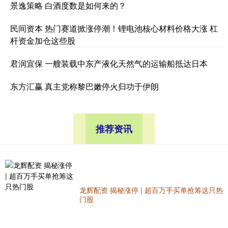
景逸策略 白酒度数是如何来的？
民间资本 热门赛道掀涨停潮！锂电池核心材料价格大涨 杠
杆资金加仓这些股
君润宜保 一艘装载中东产液化天然气的运输船抵达日本
东方汇赢 真主党称黎巴嫩停火归功于伊朗
推荐资讯
龙辉配资 揭秘涨停 | 超百万手买单抢筹这只热
门股