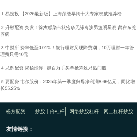
​易投投 【2025最新版】上海颅缝早闭十大专家权威推荐榜
1
​升融配资 突发！徐杰感染带状疱疹无缘粤澳男篮明星赛 留在东莞
2
养病
​中财所 费率低至0.01%！银行理财又现降费潮，10万理财一年管
3
理费只需10元
​龙辉配资 揭秘涨停 | 超百万手买单抢筹这只热门股
4
​要配资 韦尔股份：2025年第一季度归母净利润8.66亿元，同比增
5
长55.25%
杨方配资
炒股十倍杠杆
网络炒股杠杆
网上杠杆炒股
友情链接：