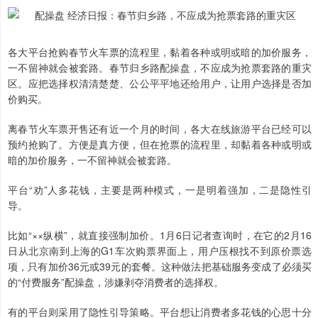
各大平台抢购春节火车票的流程里，黏着各种或明或暗的加价服务，
一不留神就会被套路。春节归乡路配操盘，不应成为抢票套路的重灾
区。应把选择权清清楚楚、公公平平地还给用户，让用户选择是否加
价购买。
离春节火车票开售还有近一个月的时间，各大在线旅游平台已经可以
预约抢购了。方便是真方便，但在抢票的流程里，却黏着各种或明或
暗的加价服务，一不留神就会被套路。
平台“劝”人多花钱，主要是两种模式，一是明着强加，二是隐性引
导。
比如“××纵横”，就直接强制加价。1月6日记者查询时，在它的2月16
日从北京南到上海的G1车次购票界面上，用户压根找不到原价票选
项，只有加价36元或39元的套餐。这种做法把基础服务变成了必须买
的“付费服务”配操盘，涉嫌剥夺消费者的选择权。
有的平台则采用了隐性引导策略。平台想让消费者多花钱的心思十分