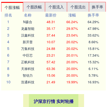
个股跌幅
个股流入
个股流出
换手率
个股涨幅
排名
名称
最新价
涨幅
换手率
1
N森合
48.31
66.24%
64.29%
2
龙鑫智能
35.17
29.97%
47.98%
3
汉鑫科技
37.44
23.04%
33.62%
4
新开普
10.07
20.02%
8.66%
5
万集科技
24.88
20.02%
15.81%
6
中巨芯
23.21
20.01%
17.34%
7
正帆科技
57.42
20.00%
15.32%
8
天禄科技
63.36
20.00%
6.11%
9
智动力
15.06
20.00%
5.78%
10
浩通科技
21.49
19.99%
16.93%
沪深京行情 实时轮播