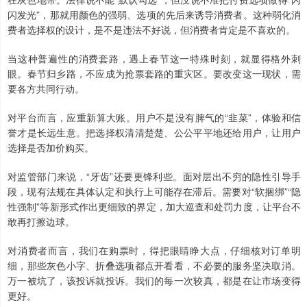
闪发光”，那就用颜色的强弱、选项的先后来诱导消费者。这种弱化消
费者选择权的设计，是不是违法不好说，但消费者肯定是不喜欢的。
当这种普遍性的消费套路，遇上春节这一特殊时刻，就显得格外刺
眼。春节归乡路，不应成为抢票套路的重灾区。要改变这一现状，需
要各方共同行动。
对平台而言，应重新算大账。用户不是没有脾气的“韭菜”，体验和信
誉才是长远生意。把选择权清清楚楚、公公平平地还给用户，让用户
选择是否加价购买。
对监管部门来说，“牙齿”还要更锋利些。面对层出不穷的隐性引导手
段，现有法规在具体认定和执行上可能存在滞后。需要对“软捆绑”“隐
性强制”等新形式作出更细致的界定，加大巡查和处罚力度，让平台不
敢再打擦边球。
对消费者而言，我们在购票时，得把眼睛睁大点，仔细核对订单明
细，那些灰色小字、折叠选项都点开看看，不必要的服务坚决取消。
万一被坑了，该投诉就投诉。我们的每一次较真，都是在让市场变得
更好。