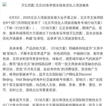
6月3日，2025北京入境旅游发展大会开幕之际，北京市文旅局联
合8个部门共同制定发布了《北京市优化入境旅游服务专项行动方案》
（下称《行动方案》）。《行动方案》立足首都禀赋，围绕产品、宣
传、服务和保障四大方面推出了22条务实举措天弘忧配，旨在全链条
优化升级服务，构建“近者悦、远者来”的入境旅游新生态。
具体来看，产品供给方面，《行动方案》明确将持续提升“大美中
轴”影响力，不断丰富世界遗产游、特色胡同游、中轴骑行游、都市夜
色游、京郊乡村游等更多特色化、体验式，感受城市烟火气的旅游产
品，擦亮“漫步北京”旅游线路品牌；培育一批文商旅体深度融合的品
牌活动，营造“月月有主题、处处有特色”的消费场景。宣传推广方
面，将用好新媒体平台，提升北京国际版门户网站及Discover
Beijing、Visit Beijing等海外社交媒体账号传播力、影响力；推广全国
首个英文版城市地图，动态植入文旅、购物、美食、赛事、通信、外
币、实时公交、退税点位等要素资源。
服务提升方面，《行动方案》提出将强化北京国际航空枢纽全方
位门户复合型功能，拓展优化北京两场国际航线网络布局；提升入境