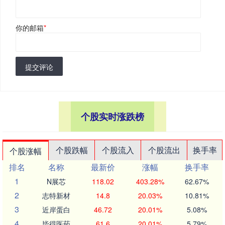
你的邮箱
*
提交评论
个股实时涨跌榜
个股跌幅
个股流入
个股流出
换手率
个股涨幅
排名
名称
最新价
涨幅
换手率
1
N展芯
118.02
403.28%
62.67%
2
志特新材
14.8
20.03%
10.81%
3
近岸蛋白
46.72
20.01%
5.08%
4
毕得医药
61.6
20.01%
5.79%