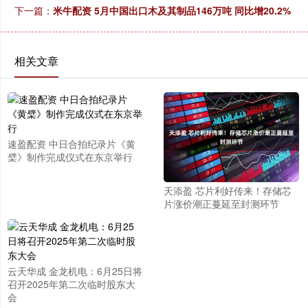
下一篇：
米牛配资 5月中国出口木及其制品146万吨 同比增20.2%
相关文章
速盈配资 中日合拍纪录片《黄
檗》制作完成仪式在东京举行
天添盈 芯片利好传来！存储芯
片涨价潮正蔓延至封测环节
云天华成 金龙机电：6月25日将
召开2025年第二次临时股东大
会