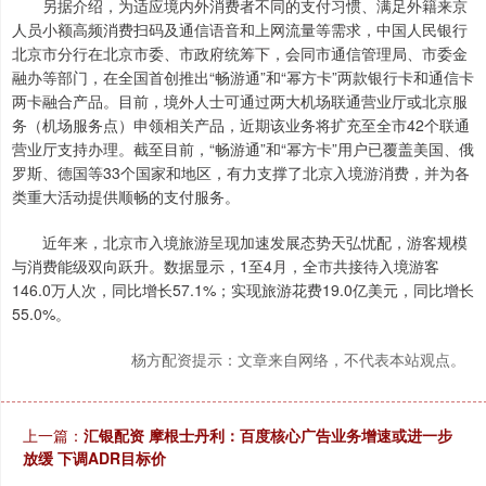
另据介绍，为适应境内外消费者不同的支付习惯、满足外籍来京
人员小额高频消费扫码及通信语音和上网流量等需求，中国人民银行
北京市分行在北京市委、市政府统筹下，会同市通信管理局、市委金
融办等部门，在全国首创推出“畅游通”和“幂方卡”两款银行卡和通信卡
两卡融合产品。目前，境外人士可通过两大机场联通营业厅或北京服
务（机场服务点）申领相关产品，近期该业务将扩充至全市42个联通
营业厅支持办理。截至目前，“畅游通”和“幂方卡”用户已覆盖美国、俄
罗斯、德国等33个国家和地区，有力支撑了北京入境游消费，并为各
类重大活动提供顺畅的支付服务。
近年来，北京市入境旅游呈现加速发展态势天弘忧配，游客规模
与消费能级双向跃升。数据显示，1至4月，全市共接待入境游客
146.0万人次，同比增长57.1%；实现旅游花费19.0亿美元，同比增长
55.0%。
杨方配资提示：文章来自网络，不代表本站观点。
上一篇：
汇银配资 摩根士丹利：百度核心广告业务增速或进一步
放缓 下调ADR目标价