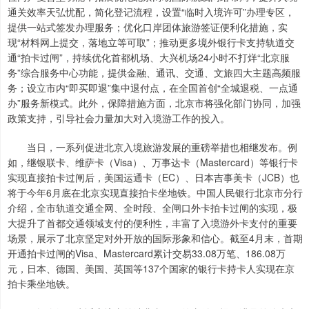
通关效率天弘忧配，简化登记流程，设置“临时入境许可”办理专区，
提供一站式签发办理服务；优化口岸团体旅游签证便利化措施，实
现“材料网上提交，落地立等可取”；推动更多境外银行卡支持轨道交
通“拍卡过闸”，持续优化首都机场、大兴机场24小时不打烊“北京服
务”综合服务中心功能，提供金融、通讯、交通、文旅四大主题高频服
务；设立市内“即买即退”集中退付点，在全国首创“全城退税、一点通
办”服务新模式。此外，保障措施方面，北京市将强化部门协同，加强
政策支持，引导社会力量加大对入境游工作的投入。
当日，一系列促进北京入境旅游发展的重磅举措也相继发布。例
如，继银联卡、维萨卡（Visa）、万事达卡（Mastercard）等银行卡
实现直接拍卡过闸后，美国运通卡（EC）、日本吉事美卡（JCB）也
将于今年6月底在北京实现直接拍卡坐地铁。中国人民银行北京市分行
介绍，全市轨道交通全网、全时段、全闸口外卡拍卡过闸的实现，极
大提升了首都交通领域支付的便利性，丰富了入境游外卡支付的重要
场景，展示了北京坚定对外开放的国际形象和信心。截至4月末，首期
开通拍卡过闸的Visa、Mastercard累计交易33.08万笔、186.08万
元，日本、德国、美国、英国等137个国家的银行卡持卡人实现在京
拍卡乘坐地铁。