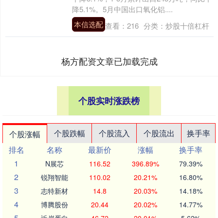
降5.1%。5月中国出口氧化铝....
本信选配
查看：
216
分类：
炒股十倍杠杆
杨方配资文章已加载完成
个股实时涨跌榜
个股跌幅
个股流入
个股流出
换手率
个股涨幅
排名
名称
最新价
涨幅
换手率
1
N展芯
116.52
396.89%
79.39%
2
锐翔智能
110.02
20.21%
16.80%
3
志特新材
14.8
20.03%
14.18%
4
博腾股份
20.44
20.02%
14.77%
5