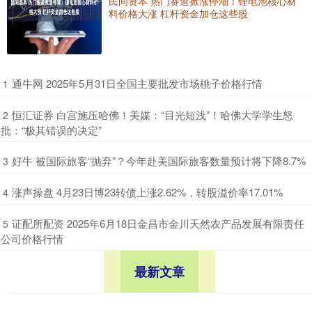
民间资本 热门赛道掀涨停潮！锂电池核心材
料价格大涨 杠杆资金加仓这些股
​通牛网 2025年5月31日全国主要批发市场桃子价格行情
1
​恒汇证券 白宫施压哈佛！美媒：“目光短浅”！哈佛大学学生怒
2
批：“极其错误的决定”
​好牛 被国际旅客“抛弃”？今年赴美国际旅客数量预计将下降8.7%
3
​涨声操盘 4月23日博23转债上涨2.62%，转股溢价率17.01%
4
​证配所配资 2025年6月18日金昌市金川天然农产品发展有限责任
5
公司价格行情
最新文章