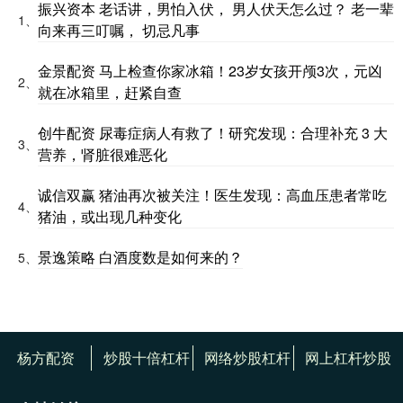
振兴资本 老话讲，男怕入伏， 男人伏天怎么过？ 老一辈
1、
向来再三叮嘱， 切忌凡事
金景配资 马上检查你家冰箱！23岁女孩开颅3次，元凶
2、
就在冰箱里，赶紧自查
创牛配资 尿毒症病人有救了！研究发现：合理补充 3 大
3、
营养，肾脏很难恶化
诚信双赢 猪油再次被关注！医生发现：高血压患者常吃
4、
猪油，或出现几种变化
景逸策略 白酒度数是如何来的？
5、
杨方配资
炒股十倍杠杆
网络炒股杠杆
网上杠杆炒股