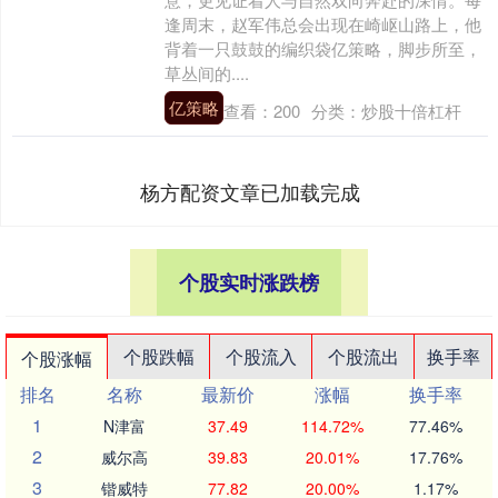
逢周末，赵军伟总会出现在崎岖山路上，他
背着一只鼓鼓的编织袋亿策略，脚步所至，
草丛间的....
亿策略
查看：
200
分类：
炒股十倍杠杆
杨方配资文章已加载完成
个股实时涨跌榜
个股跌幅
个股流入
个股流出
换手率
个股涨幅
排名
名称
最新价
涨幅
换手率
1
N津富
37.49
114.72%
77.46%
2
威尔高
39.83
20.01%
17.76%
3
锴威特
77.82
20.00%
1.17%