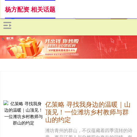
杨方配资 相关话题
亿策略 寻找我身边的温暖｜山
顶见！一位潍坊乡村教师与群
山的约定
潍坊青州的群山，不仅蕴藏着四季流转的诗
意，更见证着人与自然双向奔赴的深情。每