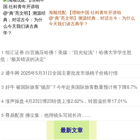
海顺优配 【理响中国·社科青年开讲啦
@“典”亮文明】溯源经典，对话古今：为什么
今天我们谈古典学？
​恒汇证券 白宫施压哈佛！美媒：“目光短浅”！哈佛大学学生怒
1
批：“极其错误的决定”
​通牛网 2025年5月31日全国主要批发市场桃子价格行情
2
​好牛 被国际旅客“抛弃”？今年赴美国际旅客数量预计将下降8.7%
3
​涨声操盘 4月23日博23转债上涨2.62%，转股溢价率17.01%
4
​尊鼎配资 拂尘集：他用镜头写就长诗……
5
最新文章