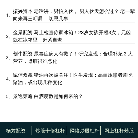
振兴资本 老话讲，男怕入伏， 男人伏天怎么过？ 老一辈
1、
向来再三叮嘱， 切忌凡事
金景配资 马上检查你家冰箱！23岁女孩开颅3次，元凶
2、
就在冰箱里，赶紧自查
创牛配资 尿毒症病人有救了！研究发现：合理补充 3 大
3、
营养，肾脏很难恶化
诚信双赢 猪油再次被关注！医生发现：高血压患者常吃
4、
猪油，或出现几种变化
景逸策略 白酒度数是如何来的？
5、
杨方配资
炒股十倍杠杆
网络炒股杠杆
网上杠杆炒股