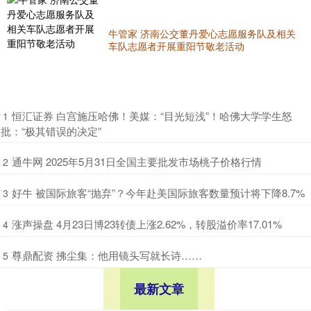
牛管家 济南公交董丹爱心志愿服务队及相关
车队志愿者开展重阳节敬老活动
​恒汇证券 白宫施压哈佛！美媒：“目光短浅”！哈佛大学学生怒
1
批：“极其错误的决定”
​通牛网 2025年5月31日全国主要批发市场桃子价格行情
2
​好牛 被国际旅客“抛弃”？今年赴美国际旅客数量预计将下降8.7%
3
​涨声操盘 4月23日博23转债上涨2.62%，转股溢价率17.01%
4
​尊鼎配资 拂尘集：他用镜头写就长诗……
5
最新文章