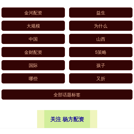
金河配资
益生
大规模
为什么
中国
山西
金财配资
5策略
国际
孩子
哪些
又折
全部话题标签
关注 杨方配资