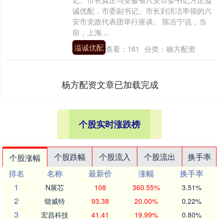
诚优配，市委副书记、市长刘洪洁率领的六
安市党政代表团举行座谈。 陈吉宁说，当
前，上海....
溢诚优配
查看：
161
分类：
杨方配资
杨方配资文章已加载完成
个股实时涨跌榜
个股跌幅
个股流入
个股流出
换手率
个股涨幅
排名
名称
最新价
涨幅
换手率
1
N展芯
108
360.55%
3.51%
2
锴威特
93.38
20.00%
0.22%
3
宏昌科技
41.41
19.99%
0.80%