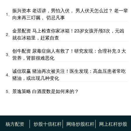
振兴资本 老话讲，男怕入伏， 男人伏天怎么过？ 老一辈
1、
向来再三叮嘱， 切忌凡事
金景配资 马上检查你家冰箱！23岁女孩开颅3次，元凶
2、
就在冰箱里，赶紧自查
创牛配资 尿毒症病人有救了！研究发现：合理补充 3 大
3、
营养，肾脏很难恶化
诚信双赢 猪油再次被关注！医生发现：高血压患者常吃
4、
猪油，或出现几种变化
景逸策略 白酒度数是如何来的？
5、
杨方配资
炒股十倍杠杆
网络炒股杠杆
网上杠杆炒股