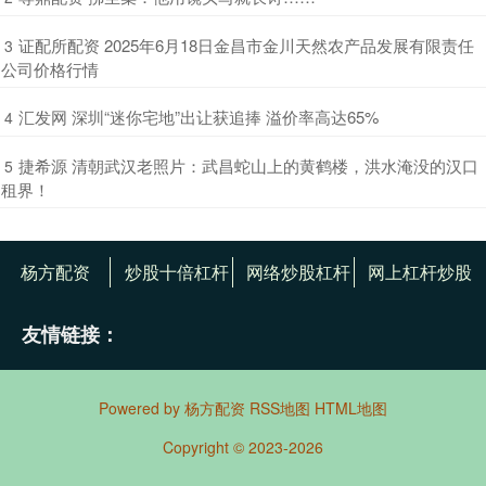
​证配所配资 2025年6月18日金昌市金川天然农产品发展有限责任
3
公司价格行情
​汇发网 深圳“迷你宅地”出让获追捧 溢价率高达65%
4
​捷希源 清朝武汉老照片：武昌蛇山上的黄鹤楼，洪水淹没的汉口
5
租界！
杨方配资
炒股十倍杠杆
网络炒股杠杆
网上杠杆炒股
友情链接：
Powered by
杨方配资
RSS地图
HTML地图
Copyright
© 2023-2026