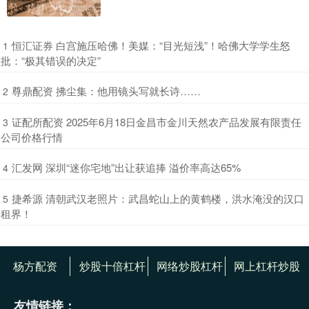
​恒汇证券 白宫施压哈佛！美媒：“目光短浅”！哈佛大学学生怒
1
批：“极其错误的决定”
​尊鼎配资 拂尘集：他用镜头写就长诗……
2
​证配所配资 2025年6月18日金昌市金川天然农产品发展有限责任
3
公司价格行情
​汇发网 深圳“迷你宅地”出让获追捧 溢价率高达65%
4
​捷希源 清朝武汉老照片：武昌蛇山上的黄鹤楼，洪水淹没的汉口
5
租界！
杨方配资
炒股十倍杠杆
网络炒股杠杆
网上杠杆炒股
友情链接：