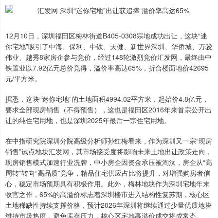
12月10日，深圳福田区梅林街道B405-0308宗地成功出让，这块“迷
你宅地”吸引了中海、保利、中铁、天健、新世界深圳、华侨城、万骏
伟业、越秀8家房企参与竞价，经过148轮激烈竞价汇发网，最终由中
铁置业以7.92亿元总价竞得，溢价率高达65%，折合楼面地价42695
元/平方米。
据悉，这块“迷你宅地”的土地面积4994.02平方米，起始价4.8亿元，
要求全部现房销售（不得预售），这也是福田区2016年来首宗公开出
让的纯住宅用地，也是深圳2025年最后一宗住宅用地。
在中指研究院深圳分院高级分析师孙红梅看来，作为深圳又一宗“现房
销售”试点地块汇发网，其市场接受度将影响未来土地出让政策走向，
现房销售模式加速行业洗牌，中小房企因资金承压被淘汰，房企从“高
周转”转向“高品质”竞争，精品住宅供应占比将提升，对增强购房者信
心，稳定市场预期具有积极作用。此外，梅林地块作为深圳宅地年末
收官之作，65%的高溢价标志着深圳楼市进入结构性复苏期，核心区
土地稀缺性持续支撑价格，预计2026年深圳将继续通过少量优质地块
维持市场热度，避免库存压力，核心区宅地高溢价成交将成常态。