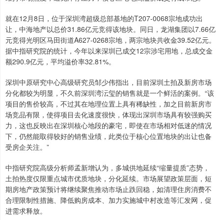
就在12月8日，位于深圳湾超级总部基地的T207-0068宗地成功出
让，中海地产以总价31.86亿元竞得该地块。同日，龙湖集团以7.66亿
元竞得光明区马田街道A627-0268宗地，两宗地块共收金39.52亿元。
据中指研究院的统计，今年以来深圳已成交12宗涉宅用地，总成交金
额290.9亿元，平均溢价率32.81%。
深圳中原研究中心高级研究员邹少伟指出，目前深圳土拍及新房市场
分化都较为明显，不久前深圳湾沄玺的销售就是一个鲜活的案例。“该
项目的售价较高，不过其在地理位置上具有稀缺性，加之目前新房市
场竞品有限，使得项目去化速度很快，体现出深圳市场具有较强购买
力，这也反映出在深圳核心地段的豪宅，即使在市场相对低迷的情况
下，仍然能取得较好的销售业绩，此类位于核心位置地块的出让也备
受房企关注。”
中指研究院高级分析师孟新增认为，多城供地延续“缩量提质”态势，
土拍热度仅限重点城市优质地块，分化延续。市场展望政策层面，短
期房地产政策预计将继续聚焦推动市场止跌回稳，如清理住房消费不
合理限制性措施、降低购房成本、加力实施城中村改造等汇发网，促
进需求释放。