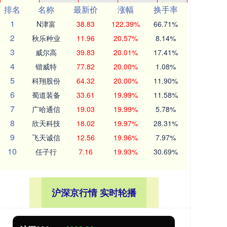
排名
名称
最新价
涨幅
换手率
1
N津富
38.83
122.39%
66.71%
2
秋乐种业
11.96
20.57%
8.14%
3
威尔高
39.83
20.01%
17.41%
4
锴威特
77.82
20.00%
1.08%
5
科翔股份
64.32
20.00%
11.90%
6
蜀道装备
33.61
19.99%
11.58%
7
广哈通信
19.03
19.99%
5.78%
8
欣天科技
18.02
19.97%
28.31%
9
飞天诚信
12.56
19.96%
7.97%
10
任子行
7.16
19.93%
30.69%
沪深京行情 实时轮播