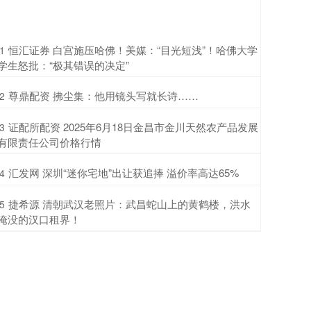
​恒汇证券 白宫施压哈佛！美媒：“目光短浅”！哈佛大学
1
学生怒批：“极其错误的决定”
​尊鼎配资 拂尘集：他用镜头写就长诗……
2
​证配所配资 2025年6月18日金昌市金川天然农产品发展
3
有限责任公司价格行情
​汇发网 深圳“迷你宅地”出让获追捧 溢价率高达65%
4
​捷希源 清朝武汉老照片：武昌蛇山上的黄鹤楼，洪水
5
淹没的汉口租界！