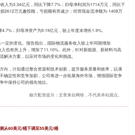
深证成指
13995.78
1%
-148.43
-1.05%
业收入为3.34亿元，同比下降7.7%；归母净利润为1714万元，同比下
亏损2612万元趣投顾，亏损额有所减少；经营现金流净额为-1408万
7%；归母净资产为9.19亿元，较上年度末增长1.9%。
出一定的变化。报告指出，国际物流服务收入较上年同期增加
收入也有所上升，增加了11.10%。此外，针对新能源、新材料与高
流解决方案，以应对市场的变化和挑战。
向，计划通过整合资源和技术创新，提升服务质量和效率，以满
不确定性和竞争加剧，公司将进一步拓展海外市场，增强国际竞争
争中保持公司的领先地位。
杨方配资提示：文章来自网络，不代表本站观点。
！
从60美元/桶下调至55美元/桶