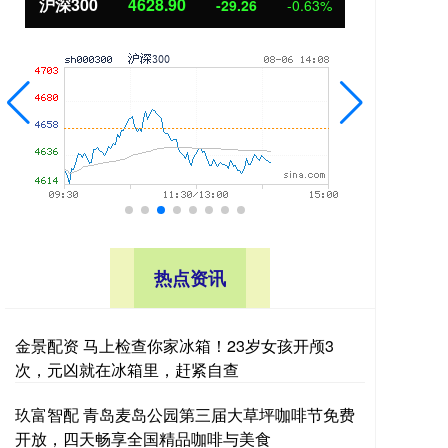
沪深300
4628.90
北
-29.26
-0.63%
热点资讯
金景配资 马上检查你家冰箱！23岁女孩开颅3
次，元凶就在冰箱里，赶紧自查
玖富智配 青岛麦岛公园第三届大草坪咖啡节免费
开放，四天畅享全国精品咖啡与美食