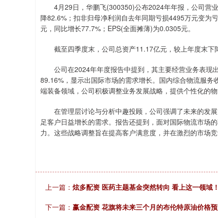
上证指数
3882.85
60
-0.60%
4.42
0.1
4月29日，华鹏飞(300350)公布2024年年报，公司营
降82.6%；扣非归母净利润自去年同期亏损4495万元变为
元，同比增长77.7%；EPS(全面摊薄)为0.0305元。
截至四季度末，公司总资产11.17亿元，较上年度末下降4.
公司在2024年年度报告中提到，其主要经营业务表现
89.16%，显示出国际市场的需求增长。国内综合物流服务
端装备领域，公司积极调整业务发展战略，提供个性化的物
在管理层讨论与分析中趣投顾，公司强调了未来的发展方
足客户日益增长的需求。报告还提到，面对国际物流市场的
力。这些战略调整旨在提高客户满意度，并在激烈的市场竞
上一篇：
炫多配资 医药主题基金突然转向 看上这一领域
下一篇：
赢金配资 花旗将未来三个月的布伦特原油价格预测